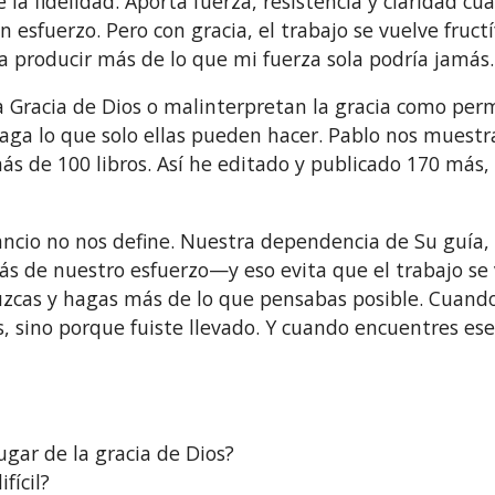
e la fidelidad. Aporta fuerza, resistencia y claridad c
en esfuerzo. Pero con gracia, el trabajo se vuelve fru
a producir más de lo que mi fuerza sola podría jamás.
a Gracia de Dios o malinterpretan la gracia como per
ga lo que solo ellas pueden hacer. Pablo nos muestra 
s de 100 libros. Así he editado y publicado 170 más,
ncio no nos define. Nuestra dependencia de Su guía, f
ás de nuestro esfuerzo—y eso evita que el trabajo se 
uzcas y hagas más de lo que pensabas posible. Cuando 
sino porque fuiste llevado. Y cuando encuentres ese 
ugar de la gracia de Dios?
fícil?