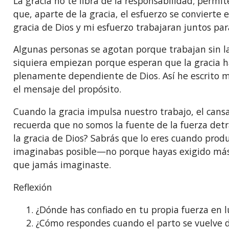
La gracia no te libra de la responsabilidad; permit
que, aparte de la gracia, el esfuerzo se convierte 
gracia de Dios y mi esfuerzo trabajaran juntos par
Algunas personas se agotan porque trabajan sin l
siquiera empiezan porque esperan que la gracia ha
plenamente dependiente de Dios. Así he escrito má
el mensaje del propósito.
Cuando la gracia impulsa nuestro trabajo, el cansa
recuerda que no somos la fuente de la fuerza detr
la gracia de Dios? Sabrás que lo eres cuando prod
imaginabas posible—no porque hayas exigido más, 
que jamás imaginaste.
Reflexión
1.⁠ ⁠¿Dónde has confiado en tu propia fuerza en l
2.⁠ ⁠¿Cómo respondes cuando el parto se vuelve di